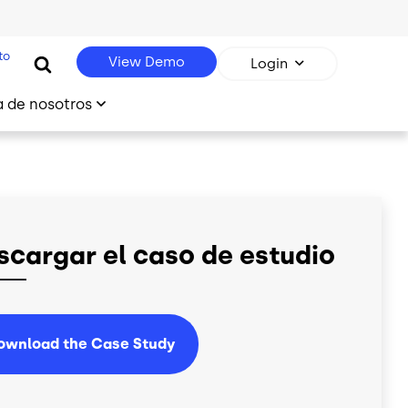
to
View Demo
Login
 de nosotros
scargar el caso de estudio
ownload the Case Study