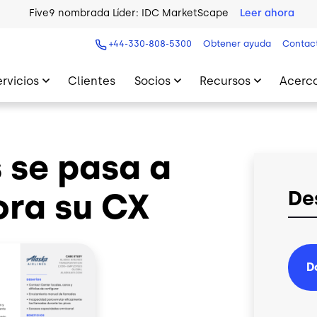
Five9 nombrada Líder: IDC MarketScape
Leer ahora
+44-330-808-5300
Obtener ayuda
Contac
ervicios
Clientes
Socios
Recursos
Acerca
s se pasa a
ora su CX
De
D