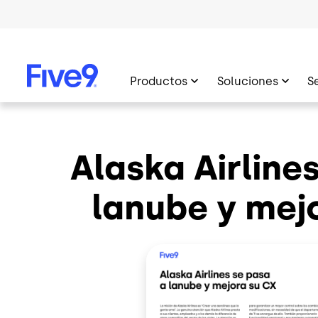
Skip to main content
Productos
Soluciones
S
Alaska Airline
lanube y mej