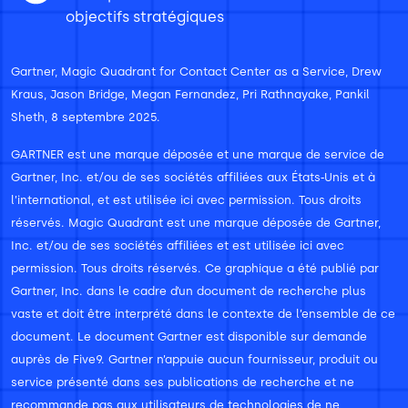
objectifs stratégiques
Gartner, Magic Quadrant for Contact Center as a Service, Drew
Kraus, Jason Bridge, Megan Fernandez, Pri Rathnayake, Pankil
Sheth, 8 septembre 2025.
GARTNER est une marque déposée et une marque de service de
Gartner, Inc. et/ou de ses sociétés affiliées aux États‑Unis et à
l’international, et est utilisée ici avec permission. Tous droits
réservés. Magic Quadrant est une marque déposée de Gartner,
Inc. et/ou de ses sociétés affiliées et est utilisée ici avec
permission. Tous droits réservés. Ce graphique a été publié par
Gartner, Inc. dans le cadre d’un document de recherche plus
vaste et doit être interprété dans le contexte de l’ensemble de ce
document. Le document Gartner est disponible sur demande
auprès de Five9. Gartner n’appuie aucun fournisseur, produit ou
service présenté dans ses publications de recherche et ne
recommande pas aux utilisateurs de technologies de ne