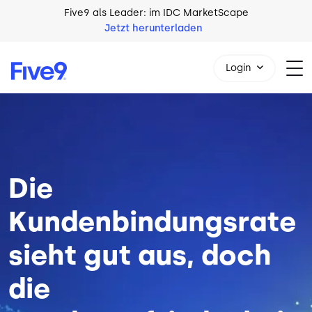
Skip to main content
Five9 als Leader: im IDC MarketScape
Jetzt herunterladen
Login
Bild
+49 89 231 201 864
Die
Kundenbindungsrate
sieht gut aus, doch
die