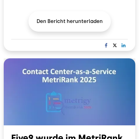
Den Bericht
herunterladen
F
X
L
A
I
C
N
Bild
E
K
B
E
O
D
O
I
K
N
Five9 wurde im MetriRank