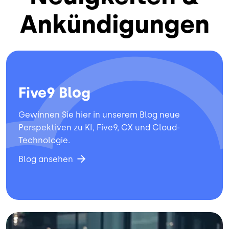
Ankündigungen
Five9 Blog
Gewinnen Sie hier in unserem Blog neue
Perspektiven zu KI, Five9, CX und Cloud-
Technologie.
Blog ansehen
Bild