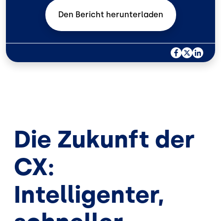
Den Bericht
herunterladen
F
X
L
A
I
C
N
E
K
B
E
O
D
O
I
K
N
Die Zukunft der
CX:
Intelligenter,