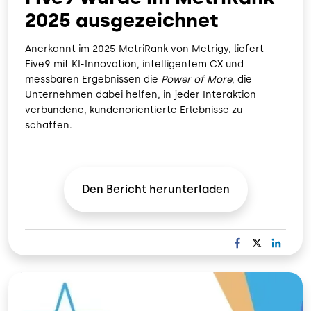
2025 ausgezeichnet
Anerkannt im 2025 MetriRank von Metrigy, liefert
Five9 mit KI-Innovation, intelligentem CX und
messbaren Ergebnissen die
Power of More
, die
Unternehmen dabei helfen, in jeder Interaktion
verbundene, kundenorientierte Erlebnisse zu
schaffen.
Den Bericht
herunterladen
F
X
L
A
I
C
N
Bild
E
K
B
E