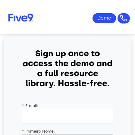
Skip to main content
Sign up once to
access the demo and
a full resource
library. Hassle-free.
*
E-mail:
*
Primeiro Nome: