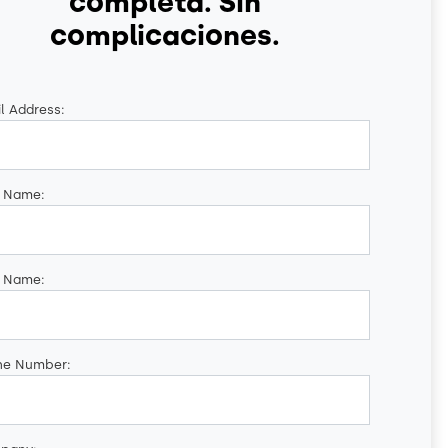
completa. Sin
complicaciones.
l Address:
t Name:
t Name:
ne Number: