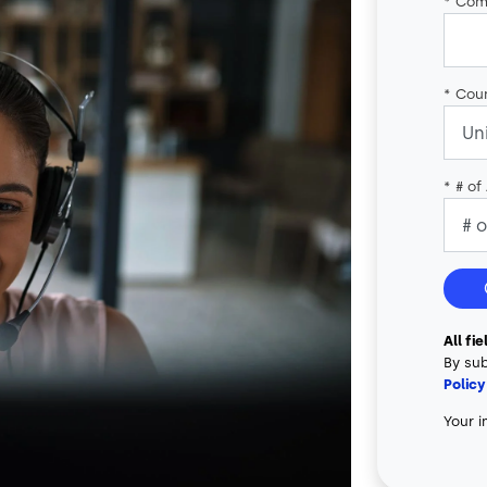
*
Com
*
Coun
*
# of
All fi
By sub
Policy
Your i