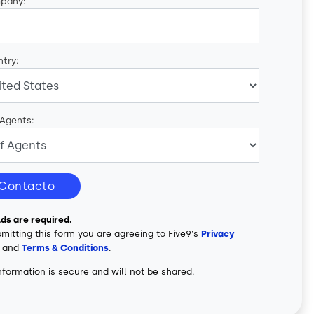
pany:
try:
 Agents:
Contacto
elds are required.
mitting this form you are agreeing to Five9's
Privacy
and
Terms & Conditions
.
nformation is secure and will not be shared.