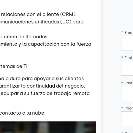
 relaciones con el cliente (CRM),
comunicaciones unificadas (UC) para
*
Emai
 volumen de llamadas
miento y la capacitación con la fuerza
*
Firs
stemas de TI
baja duro para apoyar a sus clientes
*
Las
rantizar la continuidad del negocio,
equipar a su fuerza de trabajo remota
*
Pho
contacto a la nube.