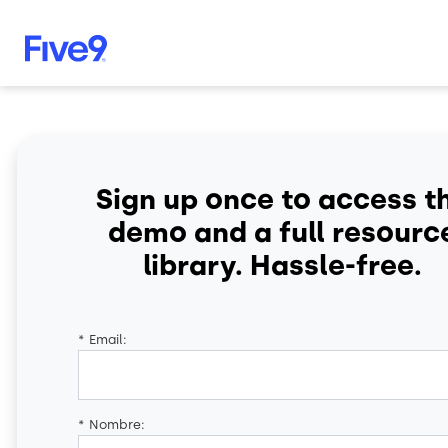
Skip to main content
Sign up once to access t
demo and a full resourc
library. Hassle-free.
*
Email:
*
Nombre: