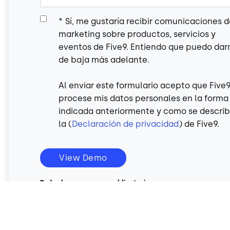
*
Sí, me gustaría recibir comunicaciones d
marketing sobre productos, servicios y
eventos de Five9. Entiendo que puedo da
de baja más adelante.
Al enviar este formulario acepto que Five
procese mis datos personales en la forma
indicada anteriormente y como se descri
la (
Declaración de privacidad
) de Five9.
View Demo
Todos los campos son obligatorios.
Al enviar este formulario usted acepta la
Política de Priv
y los
Términos y Condiciones
de Five9.
Su información está segura y no será compartida.