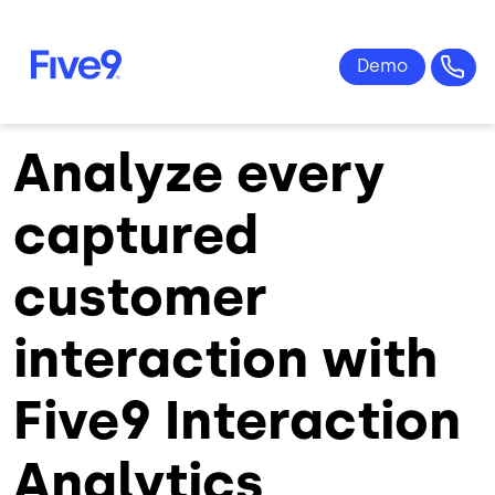
Skip to main content
Analyze every
captured
customer
interaction with
Five9 Interaction
Analytics