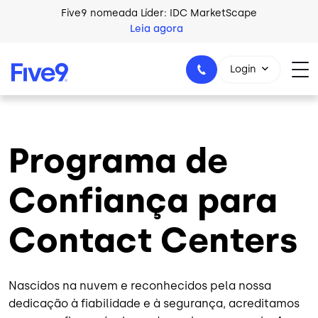
Skip to main content
Five9 nomeada Líder: IDC MarketScape
Leia agora
Login
Programa de
+44-330-808-5300
Confiança para
Contact Centers
Nascidos na nuvem e reconhecidos pela nossa
dedicação à fiabilidade e à segurança, acreditamos