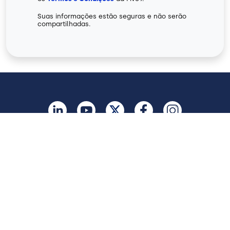
Suas informações estão seguras e não serão
compartilhadas.
Brasil
Legal
Terms of Use
Privacy Policy
Vulnerability Disclosure
Trust
Contact
Cookie Preferences
Your Privacy Choices