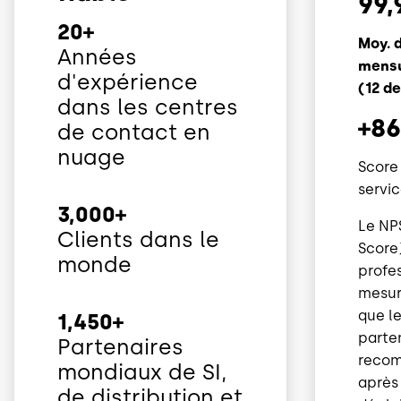
99,
20+
Moy. d
Années
mensu
d'expérience
(12 d
dans les centres
+86
de contact en
nuage
Score
servi
3,000+
Le NP
Clients dans le
Score
monde
profe
mesur
que le
1,450+
parte
Partenaires
recom
mondiaux de SI,
après
de distribution et