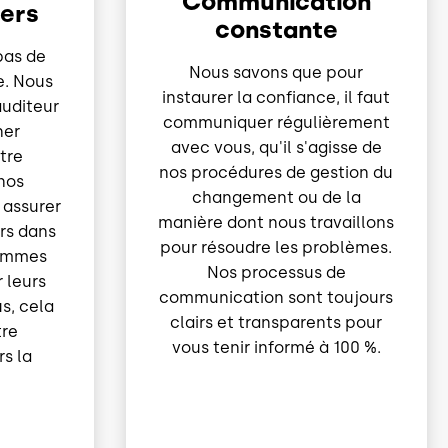
Communication
iers
constante
pas de
Nous savons que pour
e. Nous
instaurer la confiance, il faut
auditeur
communiquer régulièrement
ner
avec vous, qu'il s'agisse de
tre
nos procédures de gestion du
 nos
changement ou de la
 assurer
manière dont nous travaillons
urs dans
pour résoudre les problèmes.
sommes
Nos processus de
 leurs
communication sont toujours
s, cela
clairs et transparents pour
tre
vous tenir informé à 100 %.
s la