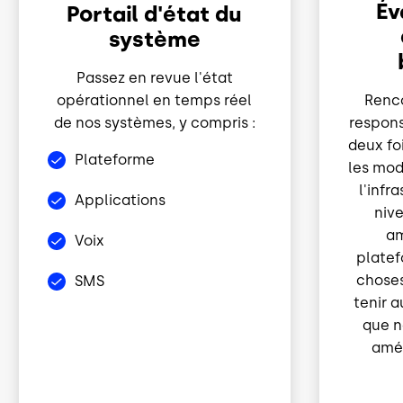
Év
Portail d'état du
système
Passez en revue l'état
opérationnel en temps réel
Renco
de nos systèmes, y compris :
respon
deux foi
Plateforme
les mod
l'infr
Applications
niv
am
Voix
platef
choses
SMS
tenir 
que n
amél