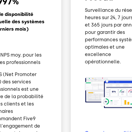
997
%
Surveillance du rés
e disponibilité
heures sur 24, 7 jour
elle des systèmes
et 365 jours par an
erniers mois)
pour garantir des
performances syst
optimales et une
excellence
 NPS moy. pour les
opérationnelle.
ces professionnels
S (Net Promoter
) des services
ssionnels est une
e de la probabilité
s clients et les
naires
mandent Five9
 l'engagement de