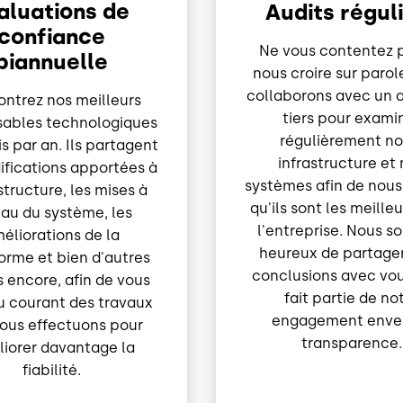
aluations de
Audits régul
confiance
Ne vous contentez 
biannuelle
nous croire sur parol
collaborons avec un 
ntrez nos meilleurs
tiers pour exami
sables technologiques
régulièrement no
s par an. Ils partagent
infrastructure et
ifications apportées à
systèmes afin de nous
astructure, les mises à
qu'ils sont les meille
eau du système, les
l'entreprise. Nous 
éliorations de la
heureux de partager
orme et bien d'autres
conclusions avec vou
 encore, afin de vous
fait partie de no
au courant des travaux
engagement enver
ous effectuons pour
transparence.
iorer davantage la
fiabilité.