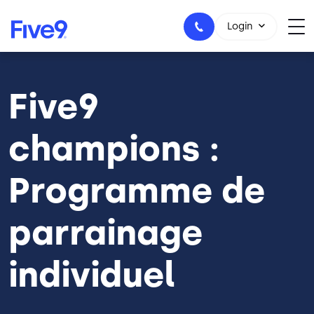
Skip to main content
Login
Five9
1-800-553-8159
champions :
Programme de
parrainage
individuel