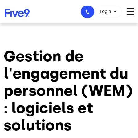
Skip to main content
Login
1-800-553-8159
Gestion de
l'engagement du
personnel (WEM)
: logiciels et
solutions