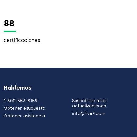
88
certificaciones
Hablemos
1-800-553-8159
Suscribirse a las
actualizaciones
Obtener esupuesto
info@five9.com
Obtener asistencia