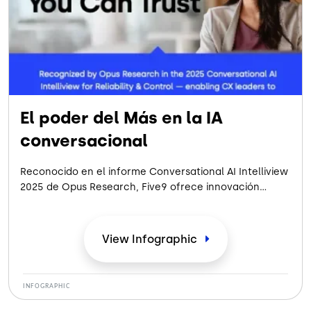
El poder del Más en la IA
conversacional
Reconocido en el informe Conversational AI Intelliview
2025 de Opus Research, Five9 ofrece innovación
pragmática: autoservicio impulsado por IA con
fiabilidad de nivel empresarial, brindando a las
organizaciones el poder del “más” mediante
View
Infographic
implementaciones seguras, automatización inteligente
e impacto empresarial medible.
INFOGRAPHIC