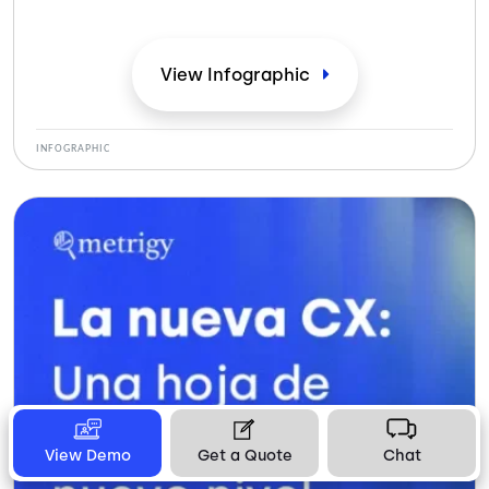
estado de la experiencia del cliente (CX). Descubra las
principales conclusiones en esta última infografía.
View
Infographic
INFOGRAPHIC
View Demo
Get a Quote
Chat