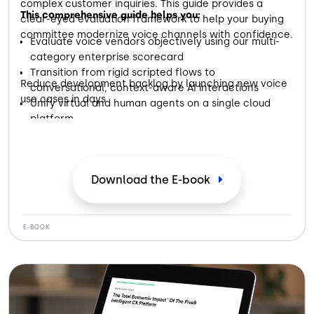
complex customer inquiries. This guide provides a
This comprehensive guide helps you:
clear-eyed evaluation framework to help your buying
committee modernize voice channels with confidence.
Evaluate voice vendors objectively using our multi-
category enterprise scorecard
Transition from rigid scripted flows to
Reduce development backlog by launching new voice
conversational, context-aware AI interactions
use cases in days
Unify virtual and human agents on a single cloud
platform
Download the E-book
E-BOOK