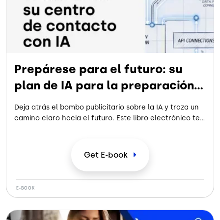
Prepárese para el futuro: su
plan de IA para la preparación
del centro de contacto
Deja atrás el bombo publicitario sobre la IA y traza un
camino claro hacia el futuro. Este libro electrónico te
ayuda a evaluar tu preparación, replantearte las
métricas de CX y crear una hoja de ruta práctica para
la transformación de la IA, de modo que puedas
Get
E-book
avanzar con confianza y sin riesgos.
E-BOOK