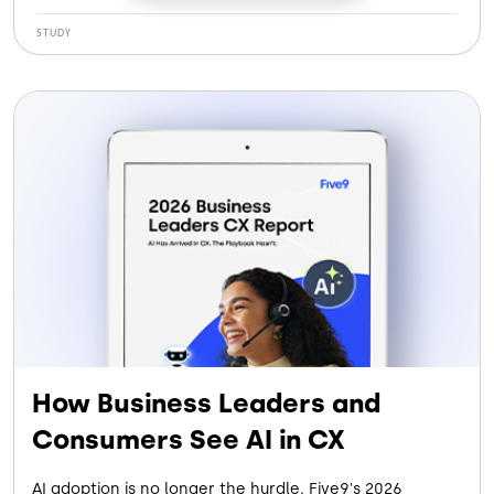
See how our customers gained:
STUDY
More Efficiency: Cutting handle time by 120 seconds
per call
More Savings: Saving $5.6M by eliminating legacy
systems
More Retention: Reducing agent turnover by 30%
More Containment: Letting AI Agents handle up to
28% of contacts
How Business Leaders and
Consumers See AI in CX
AI adoption is no longer the hurdle. Five9's 2026