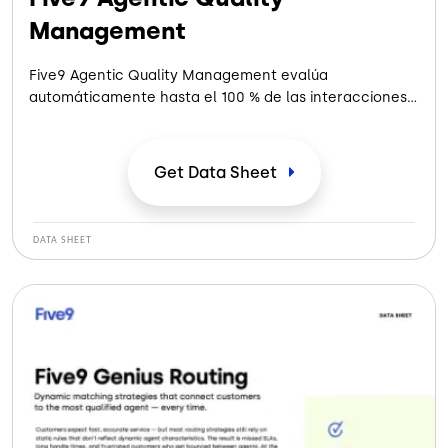
Management
Five9 Agentic Quality Management evalúa
automáticamente hasta el 100 % de las interacciones,
ofrece asesoramiento en tiempo real y mejora
continuamente el enrutamiento y la automatización, lo
que ayuda a su equipo a resolver problemas más
Get Data
Sheet
rápidamente, mejorar la experiencia del cliente y
reducir la pérdida de clientes.
DATA SHEET