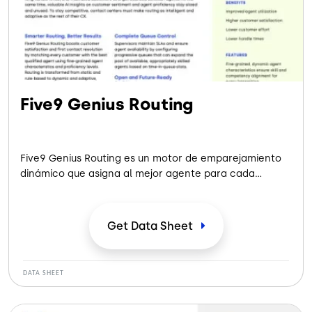
Five9 Genius Routing
Five9 Genius Routing es un motor de emparejamiento
dinámico que asigna al mejor agente para cada
interacción basándose en las características
dinámicas de los agentes, sus competencias
conocidas y los datos en tiempo real proporcionados
Get Data
Sheet
por los módulos de autoservicio impulsados por IA y de
rendimiento de los agentes.
DATA SHEET