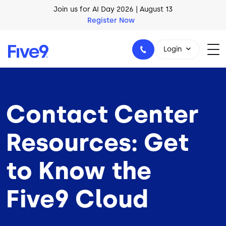
Skip to main content
AI Blueprint for Contact Center Readiness
Download Now
Login
Contact Center
1-800-553-8159
Resources: Get
to Know the
Five9 Cloud