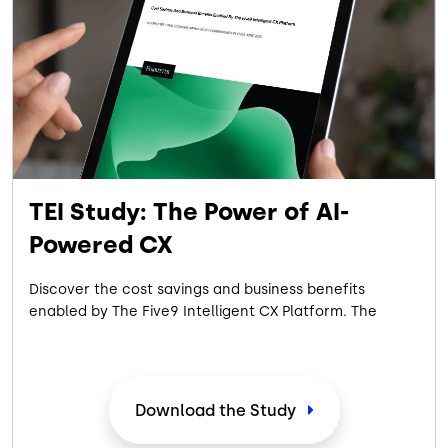
TEI Study: The Power of AI-
Powered CX
Discover the cost savings and business benefits
enabled by The Five9 Intelligent CX Platform. The
commissioned 2025 Forrester Consulting Total
Economic Impact™ Study showcases the measurable
ROI achieved by a composite organization
representative of interviewed customers with
Download the Study
experience using the Five9 Intelligent CX Platform.