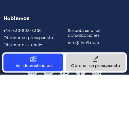
Hablemos
+44-330-808-5300
Suscribirse a las
actualizaciones
Obtener un presupuesto
info@five9.com
Obtener asistencia
Ver demostración
Obtener un presupuesto
España
Legal
Terms of Use
Privacy Policy
Vulnerability Disclosure
Trust
Contact
Cookie Preferences
Your Privacy Choices