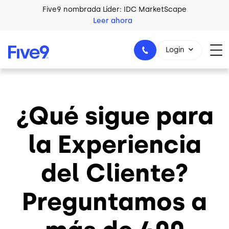
Skip to main content
Five9 nombrada Líder: IDC MarketScape
Leer ahora
Login
¿Qué sigue para
+44-330-808-5300
la Experiencia
del Cliente?
Preguntamos a