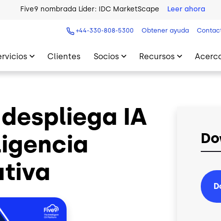
Five9 nombrada Líder: IDC MarketScape
Leer ahora
+44-330-808-5300
Obtener ayuda
Contac
ervicios
Clientes
Socios
Recursos
Acerca
despliega IA
ligencia
Do
tiva
D