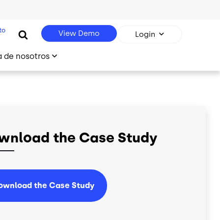
to
View Demo
Login
 de nosotros
wnload the Case Study
ownload the Case Study