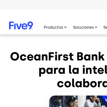
Skip to main content
Productos
Soluciones
S
OceanFirst Bank 
para la inte
colabora