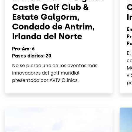
Castle Golf Club &
C
Estate Galgorm,
I
Condado de Antrim,
En
Irlanda del Norte
Pr
Pa
Pro-Am: 6
El
Pases diarios: 20
ca
No se pierda uno de los eventos más
Mc
innovadores del golf mundial
vi
presentado por AVIV Clinics.
pa