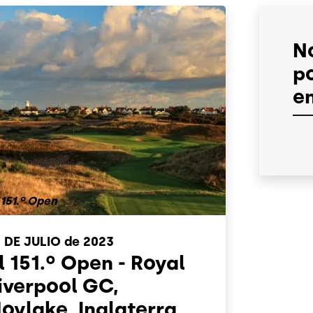
No
p
e
 151.º Open
1 DE JULIO
de 2023
l 151.º Open - Royal
iverpool GC,
oylake, Inglaterra