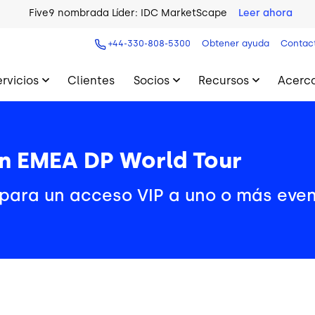
Five9 nombrada Líder: IDC MarketScape
Leer ahora
+44-330-808-5300
Obtener ayuda
Contac
ervicios
Clientes
Socios
Recursos
Acerca
en EMEA DP World Tour
s para un acceso VIP a uno o más even