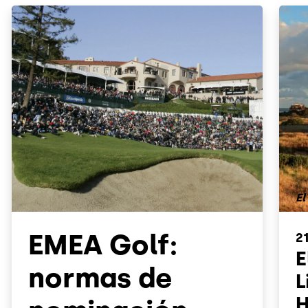
El
EMEA Golf:
2
E
normas de
L
H