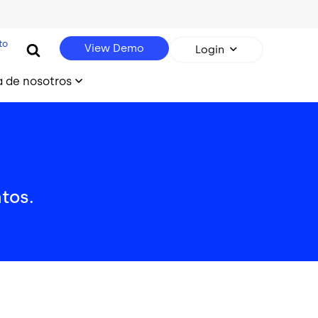
to
View Demo
Login
 de nosotros
tos.