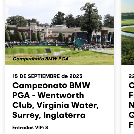
Campeonato BMW PGA
C
15 DE SEPTIEMBRE
de 2023
2
Campeonato BMW
C
PGA - Wentworth
F
Club, Virginia Water,
N
Surrey, Inglaterra
Q
F
Entradas VIP: 8