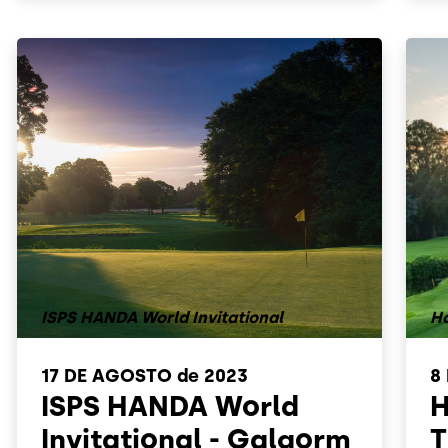
ISPS HANDA World Invitational
Ho
17 DE AGOSTO
de 2023
8
ISPS HANDA World
H
Invitational - Galgorm
T