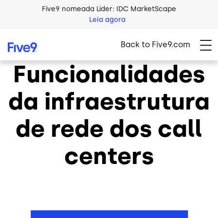
Skip to main content
Five9 nomeada Líder: IDC MarketScape
Leia agora
Back to Five9.com
Funcionalidades
da infraestrutura
de rede dos call
centers