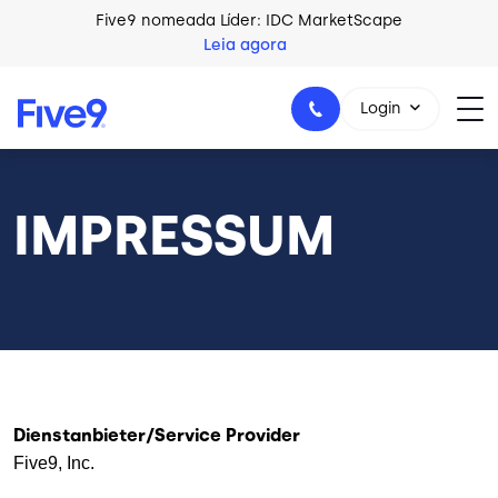
Skip to main content
Five9 nomeada Líder: IDC MarketScape
Leia agora
Login
IMPRESSUM
+44-330-808-5300
Dienstanbieter
/Service Provider
Five9, Inc.