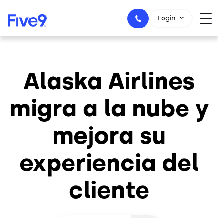
Skip to main content
Login
Alaska Airlines
1-800-553-8159
migra a la nube y
mejora su
experiencia del
cliente