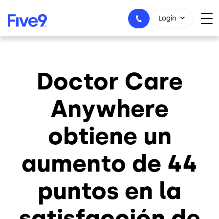
Skip to main content
Login
Doctor Care
1-800-553-8159
Anywhere
obtiene un
aumento de 44
puntos en la
satisfacción de