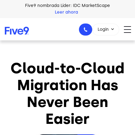
Skip to main content
Five9 nombrada Líder: IDC MarketScape
Leer ahora
Login
Cloud-to-Cloud
+44-330-808-5300
Migration Has
Never Been
Easier