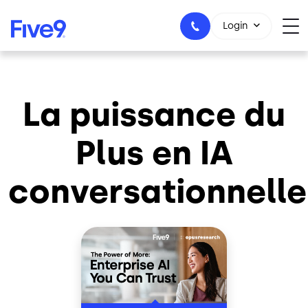
Skip to main content
Login
La puissance du
1-800-553-8159
Plus en IA
conversationnelle