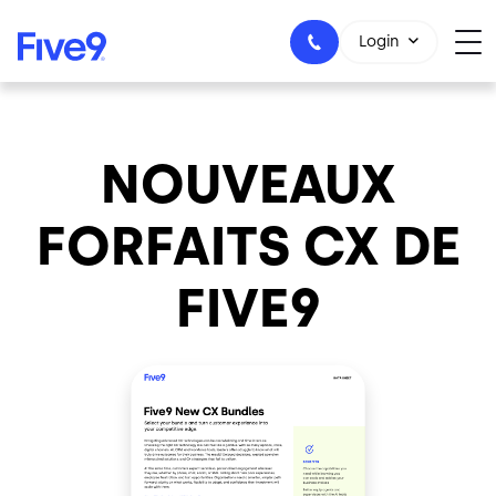
Skip to main content
Login
NOUVEAUX
1-800-553-8159
FORFAITS CX DE
FIVE9