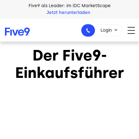
Skip to main content
Five9 als Leader: im IDC MarketScape
Jetzt herunterladen
Login
Der Five9-
Einkaufsführer
+49 89 231 201 864