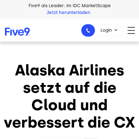
Skip to main content
Five9 als Leader: im IDC MarketScape
Jetzt herunterladen
Login
Alaska Airlines
+49 89 231 201 864
setzt auf die
Cloud und
verbessert die CX