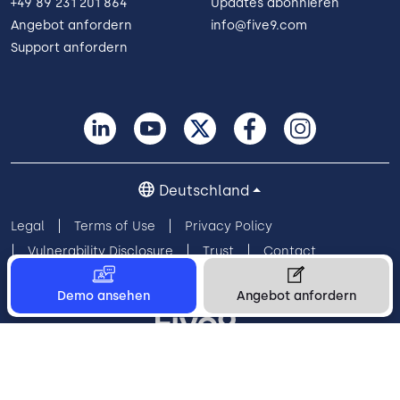
+49 89 231 201 864
Updates abonnieren
Angebot anfordern
info@five9.com
Support anfordern
Deutschland
Legal
Terms of Use
Privacy Policy
Vulnerability Disclosure
Trust
Contact
Cookie Preferences
Your Privacy Choices
Demo ansehen
Angebot anfordern
© 2026 Five9, Inc. All rights reserved