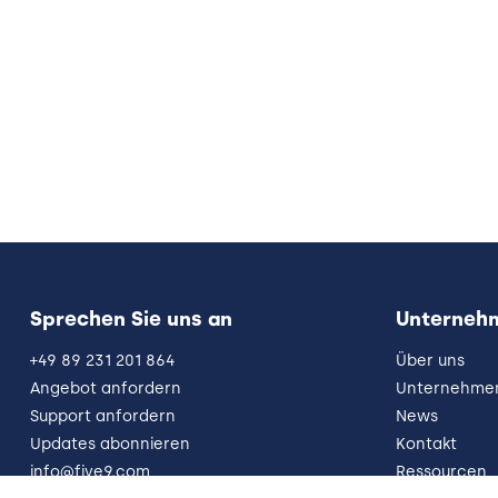
Sprechen Sie uns an
Unterneh
+49 89 231 201 864
Über uns
Angebot anfordern
Unternehmen
Support anfordern
News
Updates abonnieren
Kontakt
info@five9.com
Ressourcen