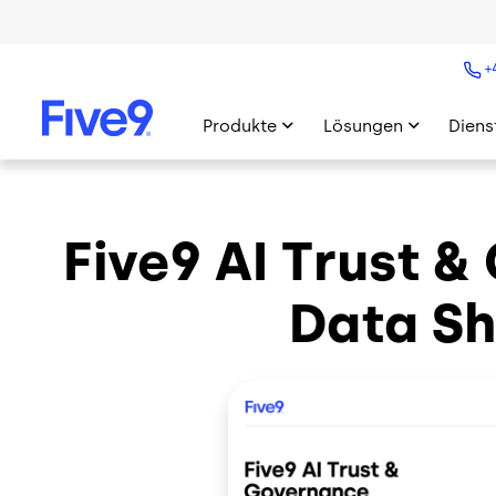
Skip to main content
+
Produkte
Lösungen
Diens
Five9 AI Trust 
Data Sh