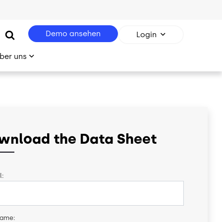
Demo ansehen
Login
ber uns
wnload the Data Sheet
l:
name: