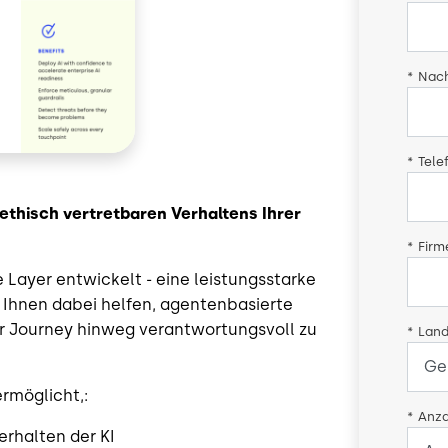
*
Nac
*
Tele
ethisch vertretbaren Verhaltens Ihrer
*
Fir
Layer entwickelt - eine leistungsstarke
 Ihnen dabei helfen, agentenbasierte
r Journey hinweg verantwortungsvoll zu
*
Land
ermöglicht,:
*
Anza
erhalten der KI