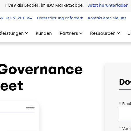
Five9 als Leader: im IDC MarketScape
Jetzt herunterladen
49 89 231 201 864
Unterstützung anfordern
Kontaktieren Sie uns
tleistungen
Kunden
Partners
Ressourcen
Ü
& Governance
eet
Do
*
Emai
*
Vor