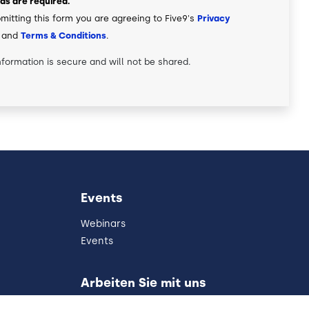
elds are required.
mitting this form you are agreeing to Five9's
Privacy
and
Terms & Conditions
.
nformation is secure and will not be shared.
Events
Webinars
Events
Arbeiten Sie mit uns
Stellenangebote