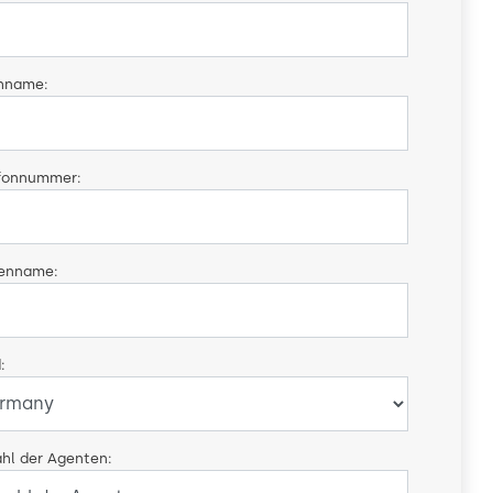
hname:
fonnummer:
menname:
:
hl der Agenten: