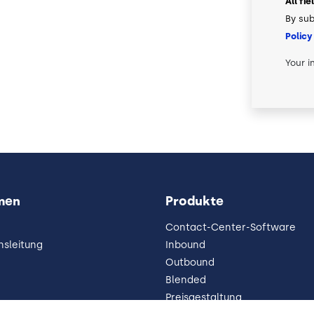
All fi
By sub
Policy
Your i
men
Produkte
Contact-Center-Software
sleitung
Inbound
Outbound
Blended
Preisgestaltung