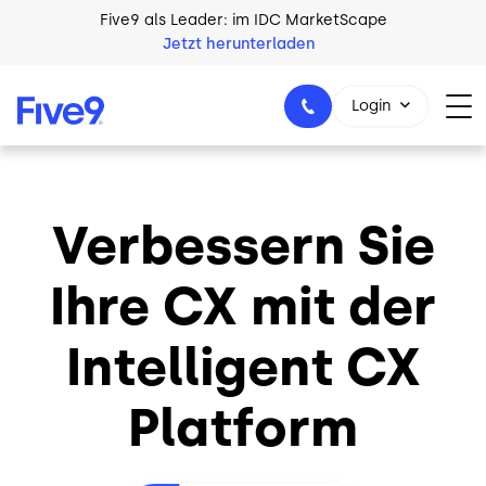
Skip to main content
Five9 als Leader: im IDC MarketScape
Jetzt herunterladen
Login
Verbessern Sie
+49 89 231 201 864
Ihre CX mit der
Intelligent CX
Platform