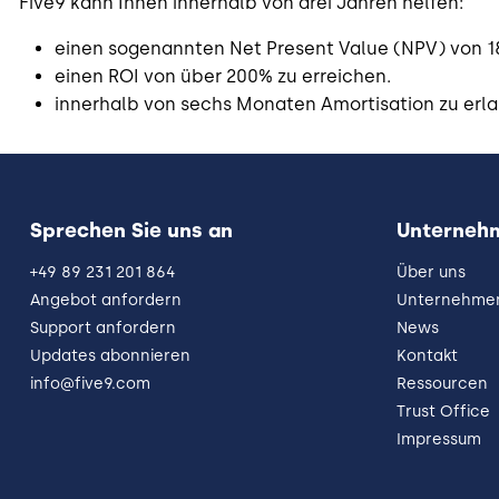
Five9 kann Ihnen innerhalb von drei Jahren helfen:
einen sogenannten Net Present Value (NPV) von 18.
einen ROI von über 200% zu erreichen.
innerhalb von sechs Monaten Amortisation zu erl
Sprechen Sie uns an
Unterneh
+49 89 231 201 864
Über uns
Angebot anfordern
Unternehmen
Support anfordern
News
Updates abonnieren
Kontakt
info@five9.com
Ressourcen
Trust Office
Impressum