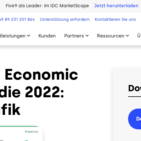
Five9 als Leader: im IDC MarketScape
Jetzt herunterladen
49 89 231 201 864
Unterstützung anfordern
Kontaktieren Sie uns
tleistungen
Kunden
Partners
Ressourcen
Ü
l Economic
ie 2022:
Do
fik
D