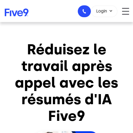
Skip to main content
Login
Réduisez le
1-800-553-8159
travail après
appel avec les
résumés d'IA
Five9