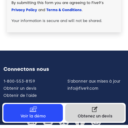
By submitting this form you are agreeing to Five9's
Privacy Policy
and
Terms & Conditions
.
Your information is secure and will not be shared.
Connectons nous
1-800-553-8159
S'abonner aux mises à jour
Obtenir un devis
info@five9.com
Obtenir de l'aide
Voir la démo
Obtenez un devis