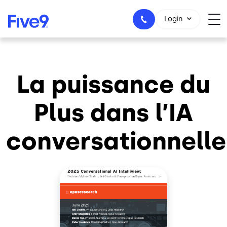
Skip to main content
Login
La puissance du
1-800-553-8159
Plus dans l’IA
conversationnelle