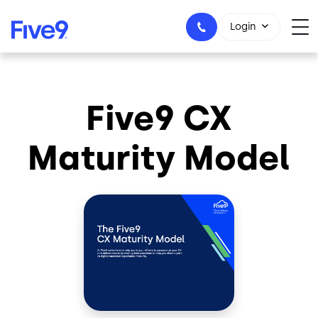
Skip to main content
Login
Five9 CX
+55-11-99434-6533
Maturity Model