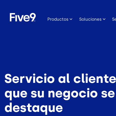
Image
Skip to main content
Productos
Soluciones
S
Servicio al client
que su negocio se
destaque