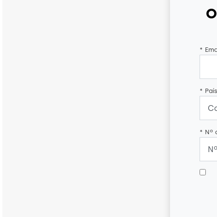
O
*
Emai
*
País
*
Nº 