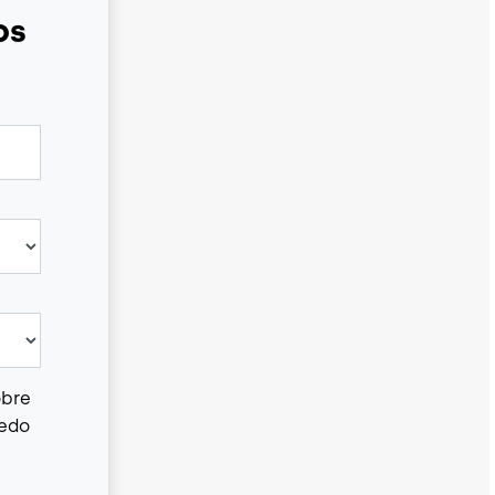
os
obre
uedo