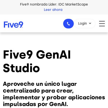
Skip to main content
Five9 nombrada Líder: IDC MarketScape
Leer ahora
Login
Five9 GenAI
+44-330-808-5300
Studio
Aproveche un único lugar
centralizado para crear,
implementar y probar aplicaciones
impulsadas por GenAI.