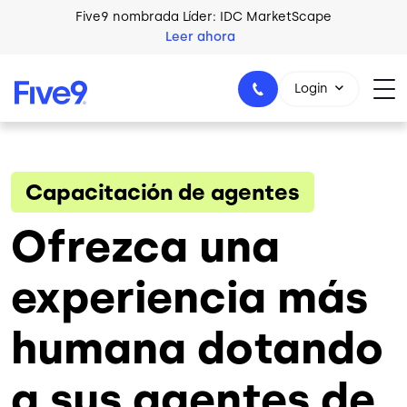
Skip to main content
Five9 nombrada Líder: IDC MarketScape
Leer ahora
Login
Capacitación de agentes
+44-330-808-5300
Ofrezca una
experiencia más
humana dotando
a sus agentes de