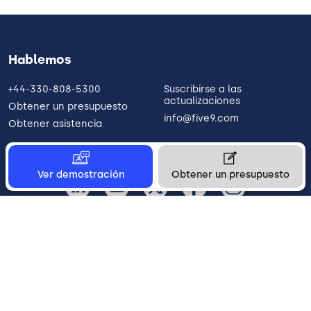
Hablemos
+44-330-808-5300
Suscribirse a las
actualizaciones
Obtener un presupuesto
info@five9.com
Obtener asistencia
Ver demostración
Obtener un presupuesto
España
Legal
Terms of Use
Privacy Policy
Vulnerability Disclosure
Trust
Contact
Cookie Preferences
Your Privacy Choices