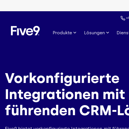
Skip to main content
+
Produkte
Lösungen
Diens
Vorkonfigurierte
Integrationen mit
führenden CRM-L
Five9 bietet vorkonfigurierte Integrationen mit führ