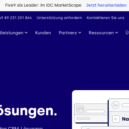
Five9 als Leader: im IDC MarketScape
Jetzt herunterladen
49 89 231 201 864
Unterstützung anfordern
Kontaktieren Sie uns
tleistungen
Kunden
Partners
Ressourcen
Ü
Bild
ösungen.
enden CRM-Lösungen –