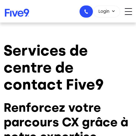
Skip to main content
Login
Services de
1-800-553-8159
centre de
contact Five9
Renforcez votre
parcours CX grâce à