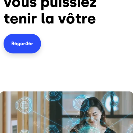
vous puissiez
tenir la vôtre
Regarder
Image