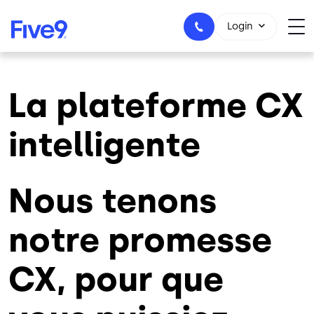
Skip to main content
Login
La plateforme CX
1-800-553-8159
intelligente
Nous tenons
notre promesse
CX, pour que