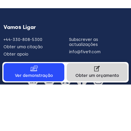
Vamos Ligar
+44-330-808-5300
Subscrever as
actualizações
Obter uma citação
info@five9.com
Obter apoio
Ver demonstração
Obter um orçamento
Portugal
Legal
Terms of Use
Privacy Policy
Vulnerability Disclosure
Trust
Contact
Cookie Preferences
Your Privacy Choices