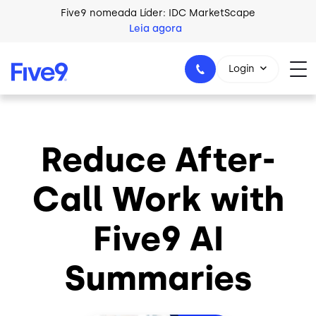
Skip to main content
Five9 nomeada Líder: IDC MarketScape
Leia agora
Login
Reduce After-
+44-330-808-5300
Call Work with
Five9 AI
Summaries