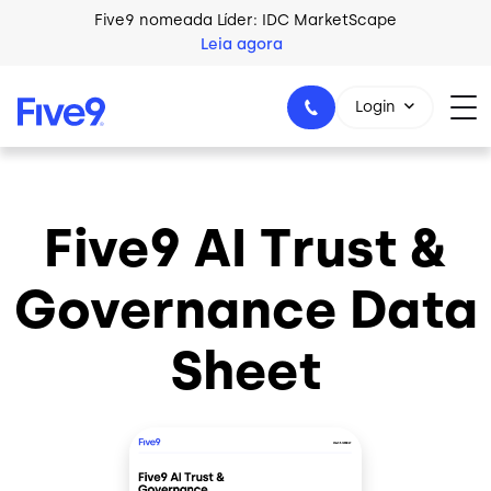
Skip to main content
Five9 nomeada Líder: IDC MarketScape
Leia agora
Login
Five9 AI Trust &
+44-330-808-5300
Governance Data
Sheet