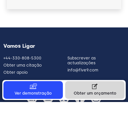
Vamos Ligar
+44-330-808-5300
Subscrever as
actualizações
Obter uma citação
info@five9.com
Obter apoio
Ver demonstração
Obter um orçamento
Portugal