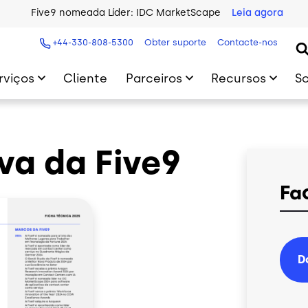
Five9 nomeada Líder: IDC MarketScape
Leia agora
+44-330-808-5300
Obter suporte
Contacte-nos
rviços
Cliente
Parceiros
Recursos
S
va da Five9
Fa
D