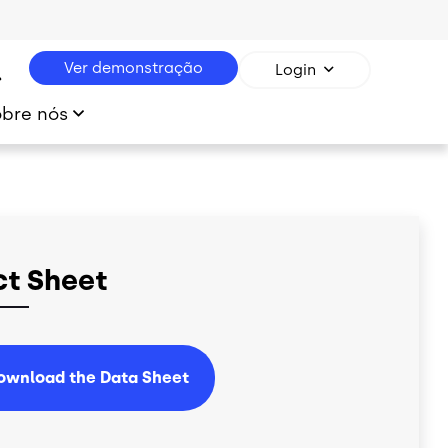
Ver demonstração
Login
obre nós
ct Sheet
ownload the Data Sheet