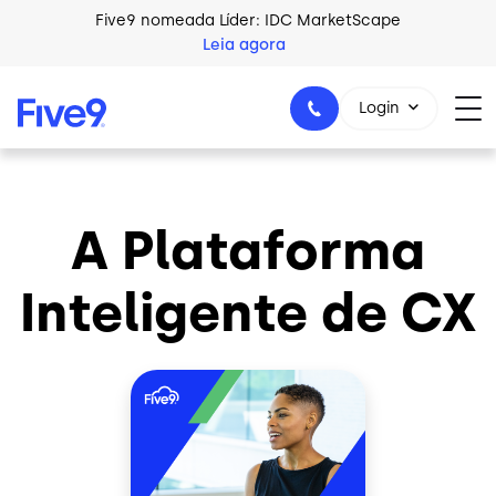
Skip to main content
Five9 nomeada Líder: IDC MarketScape
Leia agora
Login
A Plataforma
+44-330-808-5300
Inteligente de CX