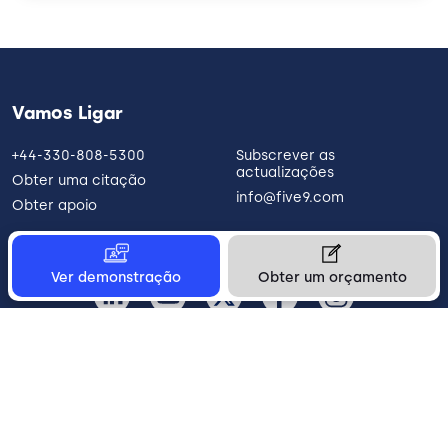
Vamos Ligar
+44-330-808-5300
Subscrever as
actualizações
Obter uma citação
info@five9.com
Obter apoio
Ver demonstração
Obter um orçamento
Portugal
Legal
Terms of Use
Privacy Policy
Vulnerability Disclosure
Trust
Contact