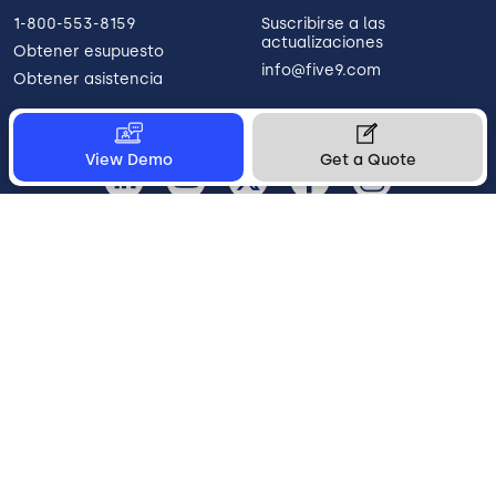
1-800-553-8159
Suscribirse a las
actualizaciones
Obtener esupuesto
info@five9.com
Obtener asistencia
View Demo
Get a Quote
Colombia
Legal
Terms of Use
Privacy Policy
Vulnerability Disclosure
Trust
Contact
Cookie Preferences
Your Privacy Choices
© 2026 Five9, Inc. All rights reserved