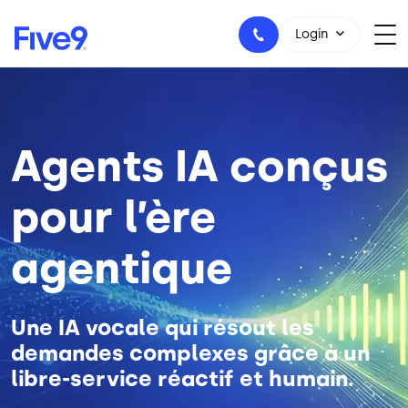
Skip to main content
Login
Image
1-800-553-8159
Agents IA conçus
pour l’ère
agentique
Une IA vocale qui résout les
demandes complexes grâce à un
libre-service réactif et humain.