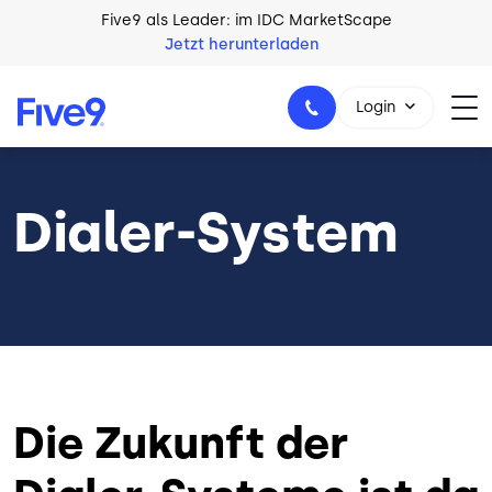
Skip to main content
Five9 als Leader: im IDC MarketScape
Jetzt herunterladen
Login
Dialer-System
+49 89 231 201 864
Die Zukunft der