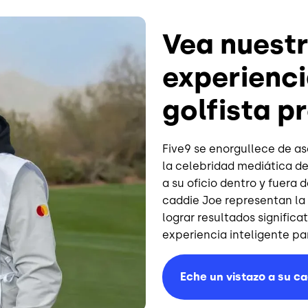
Vea nuestr
experienci
golfista 
Five9 se enorgullece de a
la celebridad mediática de
a su oficio dentro y fuera
caddie Joe representan la 
lograr resultados signific
experiencia inteligente par
Eche un vistazo a su ca