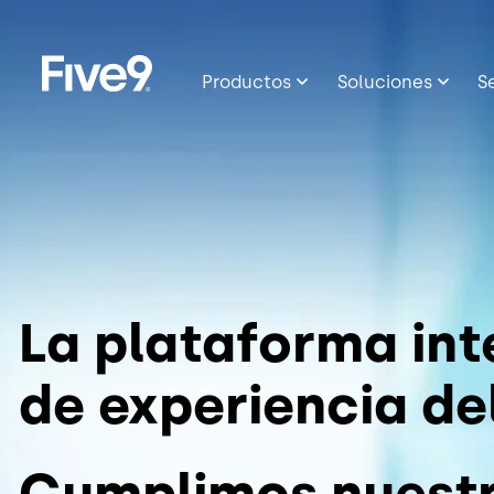
Image
Skip to main content
Productos
Soluciones
S
La plataforma int
de experiencia del
Cumplimos nuest