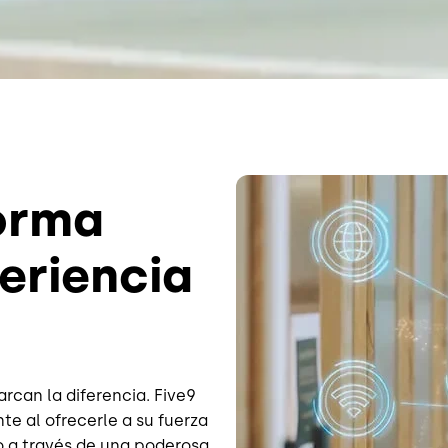
Image
forma
periencia
rcan la diferencia. Five9
te al ofrecerle a su fuerza
to a través de una poderosa