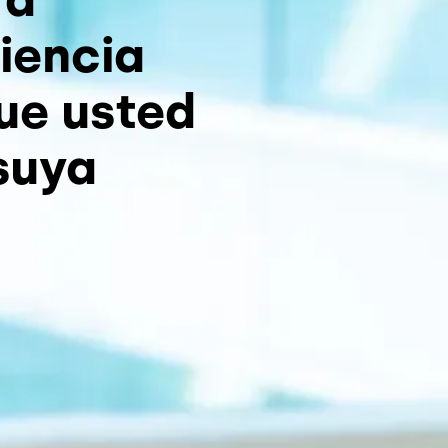
iencia
que usted
suya