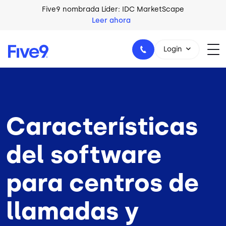
Skip to main content
Five9 nombrada Líder: IDC MarketScape
Leer ahora
Login
+44-330-808-5300
Características
del software
para centros de
llamadas y