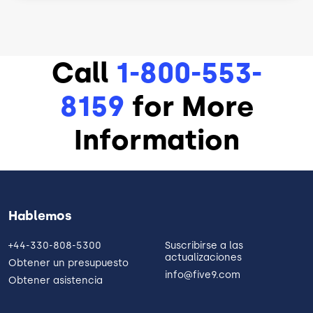
Call
1-800-553-
8159
for More
Information
Hablemos
+44-330-808-5300
Suscribirse a las
actualizaciones
Obtener un presupuesto
info@five9.com
Obtener asistencia