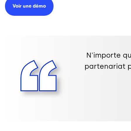
Voir une
démo
N'importe qu
partenariat p