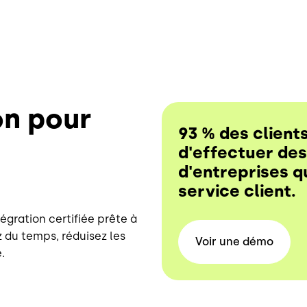
on pour
93 % des client
d'effectuer de
d'entreprises q
service client.
gration certifiée prête à
 du temps, réduisez les
Voir une
démo
.