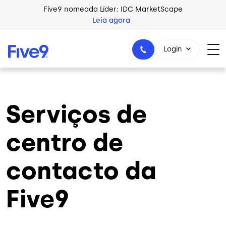
Skip to main content
Five9 nomeada Líder: IDC MarketScape
Leia agora
Login
Serviços de
+44-330-808-5300
centro de
contacto da
Five9