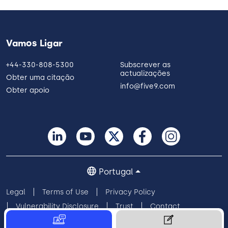
Vamos Ligar
+44-330-808-5300
Subscrever as
actualizações
Obter uma citação
info@five9.com
Obter apoio
Portugal
Legal
Terms of Use
Privacy Policy
Vulnerability Disclosure
Trust
Contact
Cookie Preferences
Your Privacy Choices